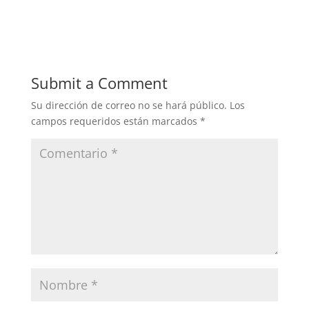
Submit a Comment
Su dirección de correo no se hará público.
Los
campos requeridos están marcados
*