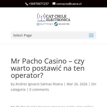
+56976071237
contacto@catce.cl
Select Page
Mr Pacho Casino – czy
warto postawić na ten
operator?
by
Andres Ignacio Salinas Rivera
|
Mar 26, 2026
|
Sin
categoría
|
0 comments