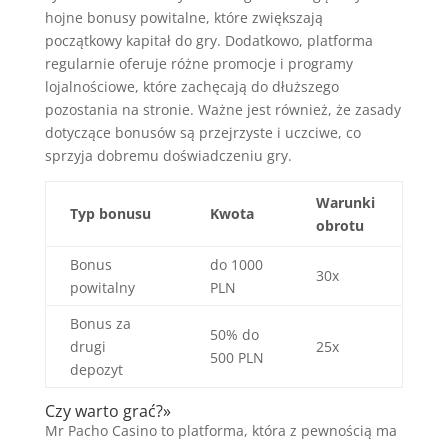
hojne bonusy powitalne, które zwiększają
początkowy kapitał do gry. Dodatkowo, platforma
regularnie oferuje różne promocje i programy
lojalnościowe, które zachęcają do dłuższego
pozostania na stronie. Ważne jest również, że zasady
dotyczące bonusów są przejrzyste i uczciwe, co
sprzyja dobremu doświadczeniu gry.
Warunki
Typ bonusu
Kwota
obrotu
Bonus
do 1000
30x
powitalny
PLN
Bonus za
50% do
drugi
25x
500 PLN
depozyt
Czy warto grać?»
Mr Pacho Casino to platforma, która z pewnością ma