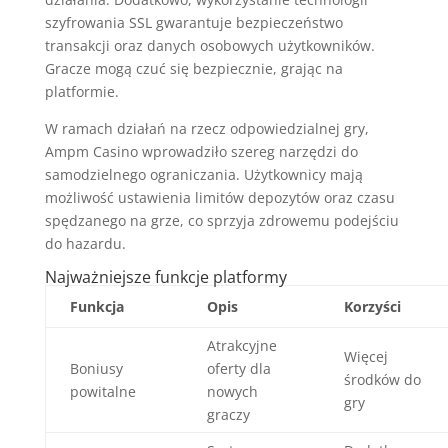
szyfrowania SSL gwarantuje bezpieczeństwo
transakcji oraz danych osobowych użytkowników.
Gracze mogą czuć się bezpiecznie, grając na
platformie.
W ramach działań na rzecz odpowiedzialnej gry,
Ampm Casino wprowadziło szereg narzędzi do
samodzielnego ograniczania. Użytkownicy mają
możliwość ustawienia limitów depozytów oraz czasu
spędzanego na grze, co sprzyja zdrowemu podejściu
do hazardu.
Najważniejsze funkcje platformy
Funkcja
Opis
Korzyści
Atrakcyjne
Więcej
Boniusy
oferty dla
środków do
powitalne
nowych
gry
graczy