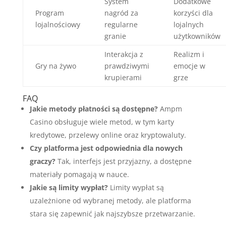
System
Dodatkowe
Program
nagród za
korzyści dla
lojalnościowy
regularne
lojalnych
granie
użytkowników
Interakcja z
Realizm i
Gry na żywo
prawdziwymi
emocje w
krupierami
grze
FAQ
Jakie metody płatności są dostępne?
Ampm
Casino obsługuje wiele metod, w tym karty
kredytowe, przelewy online oraz kryptowaluty.
Czy platforma jest odpowiednia dla nowych
graczy?
Tak, interfejs jest przyjazny, a dostępne
materiały pomagają w nauce.
Jakie są limity wypłat?
Limity wypłat są
uzależnione od wybranej metody, ale platforma
stara się zapewnić jak najszybsze przetwarzanie.