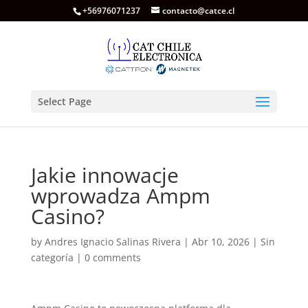
+56976071237
contacto@catce.cl
Select Page
Jakie innowacje
wprowadza Ampm
Casino?
by
Andres Ignacio Salinas Rivera
|
Abr 10, 2026
|
Sin
categoría
|
0 comments