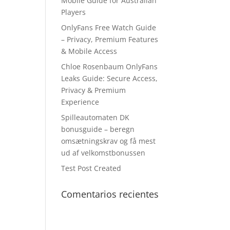
Mobile Guide for Australian
Players
OnlyFans Free Watch Guide
– Privacy, Premium Features
& Mobile Access
Chloe Rosenbaum OnlyFans
Leaks Guide: Secure Access,
Privacy & Premium
Experience
Spilleautomaten DK
bonusguide – beregn
omsætningskrav og få mest
ud af velkomstbonussen
Test Post Created
Comentarios recientes