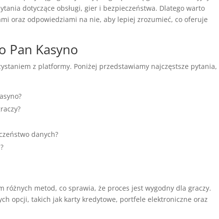
ytania dotyczące obsługi, gier i bezpieczeństwa. Dlatego warto
mi oraz odpowiedziami na nie, aby lepiej zrozumieć, co oferuje
 o Pan Kasyno
ystaniem z platformy. Poniżej przedstawiamy najczęstsze pytania,
Kasyno?
raczy?
eczeństwo danych?
ą?
m różnych metod, co sprawia, że proces jest wygodny dla graczy.
 opcji, takich jak karty kredytowe, portfele elektroniczne oraz