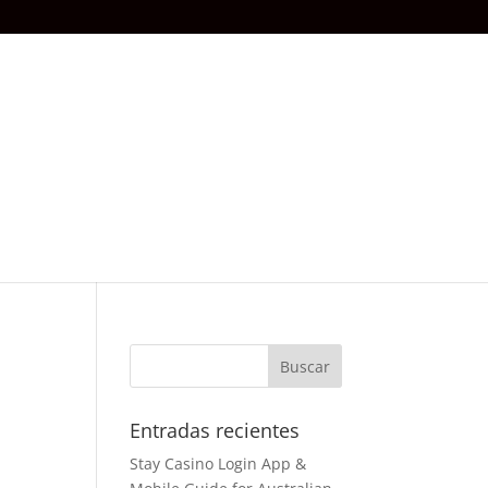
Entradas recientes
Stay Casino Login App &