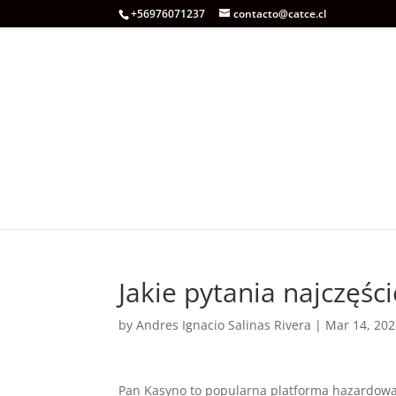
+56976071237
contacto@catce.cl
Jakie pytania najczęśc
by
Andres Ignacio Salinas Rivera
|
Mar 14, 20
Pan Kasyno to popularna platforma hazardowa, 