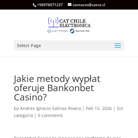
+56976071237
contacto@catce.cl
Select Page
Jakie metody wypłat
oferuje Bankonbet
Casino?
by
Andres Ignacio Salinas Rivera
|
Feb 15, 2026
|
Sin
categoría
|
0 comments