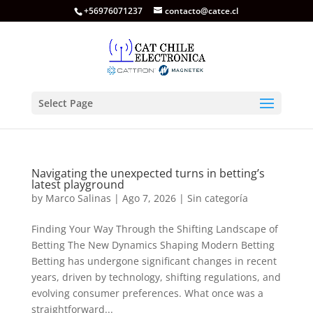
+56976071237
contacto@catce.cl
Select Page
Navigating the unexpected turns in betting’s
latest playground
by
Marco Salinas
|
Ago 7, 2026
|
Sin categoría
Finding Your Way Through the Shifting Landscape of
Betting The New Dynamics Shaping Modern Betting
Betting has undergone significant changes in recent
years, driven by technology, shifting regulations, and
evolving consumer preferences. What once was a
straightforward...